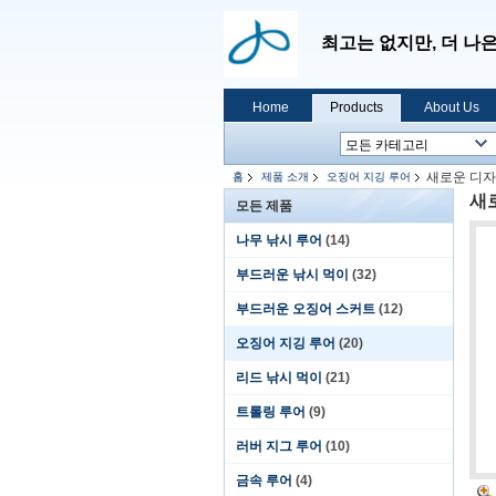
최고는 없지만, 더 나
Home
Products
About Us
새로운 디자인
홈
제품 소개
오징어 지깅 루어
새로
모든 제품
나무 낚시 루어
(14)
부드러운 낚시 먹이
(32)
부드러운 오징어 스커트
(12)
오징어 지깅 루어
(20)
리드 낚시 먹이
(21)
트롤링 루어
(9)
러버 지그 루어
(10)
금속 루어
(4)