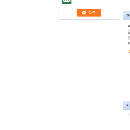
연
W
기