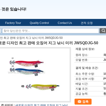
은 것은 있습니다!
Factory Tour
Quality Control
Contact Us
견적 요청
 최고 판매 오징어 지그 낚시 미끼 JWSQDJG-50
운 디자인 최고 판매 오징어 지그 낚시 미끼 JWSQDJG-50
제품 상세 정보:
원래 장소:
와
모델 번호:
J
결제 및 배송 조건:
최소 주문 수량:
1
포장 세부 사항:
P
배달 시간:
1
지불 조건:
T
공급 능력:
한
접촉
큰 이미지 :
새로운 디자인 최고 판매 오징어 지그 낚시