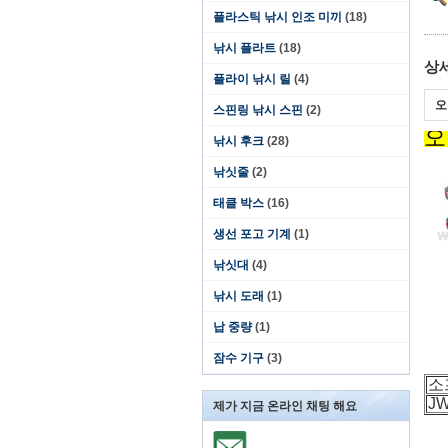
플라스틱 낚시 인조 미끼
(18)
낚시 플라트
(18)
상
플라이 낚시 릴
(4)
오
스핀링 낚시 스핀
(2)
오
낚시 후크
(28)
낚싯줄
(2)
태클 박스
(16)
생선 포고 기계
(1)
낚싯대
(4)
낚시 도래
(1)
납 중량
(1)
잠수 기구
(3)
소
J
제가 지금 온라인 채팅 해요