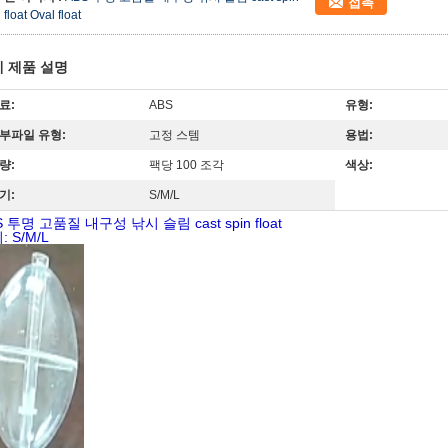
접촉
float Oval float
 제품 설명
료:
ABS
유형:
부파일 유형:
고정 스템
용법:
량:
팩당 100 조각
색상:
기:
S/M/L
S 투명 고품질 내구성 낚시 슬림 cast spin float
: S/M/L