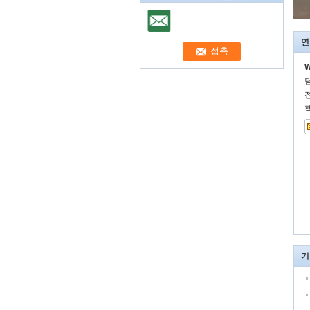
연
W
기