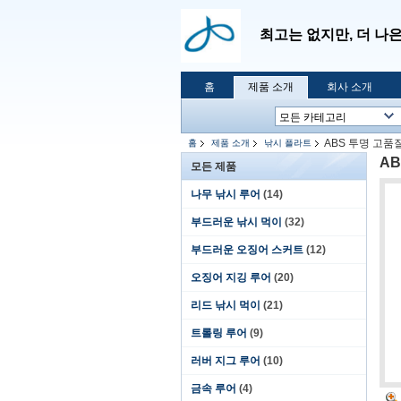
최고는 없지만, 더 나
홈
제품 소개
회사 소개
ABS 투명 고품질 내
홈
제품 소개
낚시 플라트
AB
모든 제품
나무 낚시 루어
(14)
부드러운 낚시 먹이
(32)
부드러운 오징어 스커트
(12)
오징어 지깅 루어
(20)
리드 낚시 먹이
(21)
트롤링 루어
(9)
러버 지그 루어
(10)
금속 루어
(4)