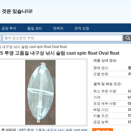
은 것은 있습니다!
공장 투어
품질 관리
연락처
견적 요청
구성 낚시 슬림 cast spin float Oval float
S 투명 고품질 내구성 낚시 슬림 cast spin float Oval float
제품 상세 정보:
원래 장소:
모델 번호:
J
결제 및 배송 조건:
최소 주문 수량:
1
가격:
U
포장 세부 사항:
O
배달 시간:
1
지불 조건:
T
공급 능력:
1
큰 이미지 :
ABS 투명 고품질 내구성 낚시 슬림 cast spin