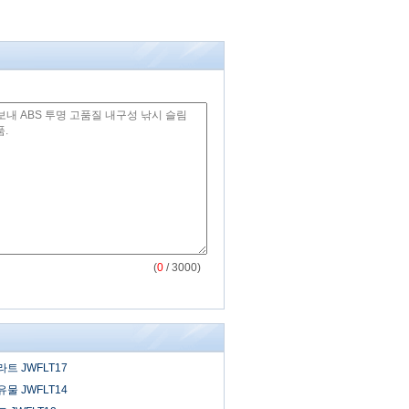
(
0
/ 3000)
트 JWFLT17
물 JWFLT14