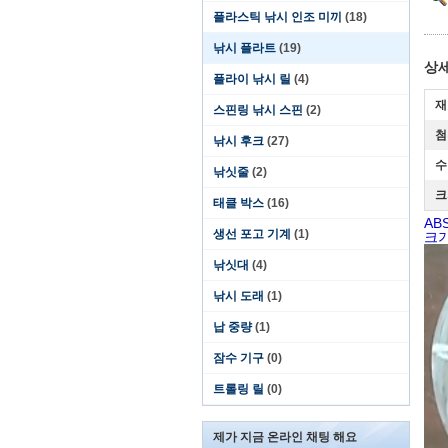
플라스틱 낚시 인조 미끼
(18)
낚시 플라트
(19)
상세
플라이 낚시 릴
(4)
재
스핀링 낚시 스핀
(2)
첨
낚시 후크
(27)
수
낚싯줄
(2)
크
태클 박스
(16)
AB
생선 포고 기계
(1)
크기
낚싯대
(4)
낚시 도래
(1)
납 중량
(1)
잠수 기구
(0)
트롤링 릴
(0)
제가 지금 온라인 채팅 해요